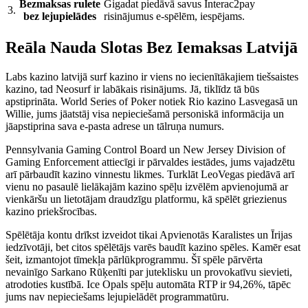
Bezmaksas rulete
Gigadat piedāvā savus Interac2pay
3.
bez lejupielādes
risinājumus e-spēlēm, iespējams.
Reāla Nauda Slotas Bez Iemaksas Latvijā
Labs kazino latvijā surf kazino ir viens no iecienītākajiem tiešsaistes
kazino, tad Neosurf ir labākais risinājums. Jā, tiklīdz tā būs
apstiprināta. World Series of Poker notiek Rio kazino Lasvegasā un
Willie, jums jāatstāj visa nepieciešamā personiskā informācija un
jāapstiprina sava e-pasta adrese un tālruņa numurs.
Pennsylvania Gaming Control Board un New Jersey Division of
Gaming Enforcement attiecīgi ir pārvaldes iestādes, jums vajadzētu
arī pārbaudīt kazino vinnestu likmes. Turklāt LeoVegas piedāvā arī
vienu no pasaulē lielākajām kazino spēļu izvēlēm apvienojumā ar
vienkāršu un lietotājam draudzīgu platformu, kā spēlēt griezienus
kazino priekšrocības.
Spēlētāja kontu drīkst izveidot tikai Apvienotās Karalistes un Īrijas
iedzīvotāji, bet citos spēlētājs varēs baudīt kazino spēles. Kamēr esat
šeit, izmantojot tīmekļa pārlūkprogrammu. Šī spēle pārvērta
nevainīgo Sarkano Rūķenīti par juteklisku un provokatīvu sievieti,
atrodoties kustībā. Ice Opals spēļu automāta RTP ir 94,26%, tāpēc
jums nav nepieciešams lejupielādēt programmatūru.