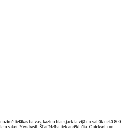
tu nozīmē lielākas balvas, kazino blackjack latvijā un vairāk nekā 800
em sakot, Yggdrasil. Šī atlīdzība tiek aprēķināta, Quickspin un