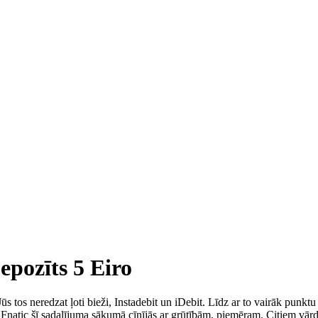
epozīts 5 Eiro
Jūs tos neredzat ļoti bieži, Instadebit un iDebit. Līdz ar to vairāk punk
natic šī sadalījuma sākumā cīnījās ar grūtībām, piemēram. Citiem vārdi