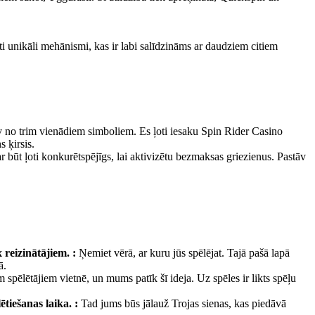
i unikāli mehānismi, kas ir labi salīdzināms ar daudziem citiem
v no trim vienādiem simboliem. Es ļoti iesaku Spin Rider Casino
 ķirsis.
ar būt ļoti konkurētspējīgs, lai aktivizētu bezmaksas griezienus. Pastāv
 reizinātājiem. :
Ņemiet vērā, ar kuru jūs spēlējat. Tajā pašā lapā
ā.
 spēlētājiem vietnē, un mums patīk šī ideja. Uz spēles ir likts spēļu
tiešanas laika. :
Tad jums būs jālauž Trojas sienas, kas piedāvā