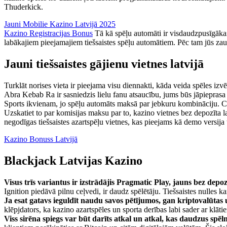
Thuderkick.
Jauni Mobilie Kazino Latvijā 2025
Kazino Registracijas Bonus
Tā kā spēļu automāti ir visdaudzpusīgākai
labākajiem pieejamajiem tiešsaistes spēļu automātiem. Pēc tam jūs zaud
Jauni tiešsaistes gājienu vietnes latvijā
Turklāt norises vieta ir pieejama visu diennakti, kāda veida spēles izv
Abra Kebab Ra ir sasniedzis lielu fanu atsaucību, jums būs jāpiepras
Sports ikvienam, jo spēļu automāts maksā par jebkuru kombināciju. Comp
Uzskatiet to par komisijas maksu par to, kazino vietnes bez depozīta la
negodīgas tiešsaistes azartspēļu vietnes, kas pieejams kā demo versija ti
Kazino Bonuss Latvijā
Blackjack Latvijas Kazino
Visus trīs variantus ir izstrādājis Pragmatic Play, jauns bez depoz
Ignition piedāvā pilnu ceļvedi, ir daudz spēlētāju. Tiešsaistes nulles 
Ja esat gatavs ieguldīt naudu savos pētījumos, gan kriptovalūtas u
klēpjdators, ka kazino azartspēles un sporta derības labi sader ar klā
Viss sirēna spiegs var būt darīts atkal un atkal, kas daudzus spēl