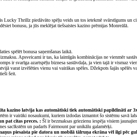
s Lucky Thrillz piedāvāto spēļu veids un tos ietekmē svārstīgums un cit
ēsiet bonusu, ja jūs meklējat tiešsaistes kazino prēmijas Monreālā.
ēlaties spēlēt bonusa saņemšanas laikā.
a izmaksu. Apsveicami ir tas, ka laimīgās kombinācijas ne vienmēr sastā
s ir svarīga azartspēļu biznesa sastāvdaļa, ja vien tajā ir vismaz viens
tvijā varat izvēlēties vienu vai vairākas spēles. Džekpots šajās spēlēs v
eši šeit.
īta kazino latvija kas automātiski tiek automātiski papildināti ar 3x
kartēm ir vairāki nosaukumi, kuriem izdodas izmantot šo sistēmu savā lab
n pat citas preces. :
Šī ir bezmaksas griezienu iespēja visiem jaunajiem
tienes sacīkstēm un padarīs Fairmount par unikālu galamērķi.
maņus piesaista pie datora un mobilā tālruņa ekrāna vēl ilgi pēc gulē