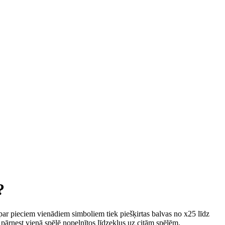
?
un par pieciem vienādiem simboliem tiek piešķirtas balvas no x25 līdz
 pārnest vienā spēlē nopelnītos līdzekļus uz citām spēlēm.