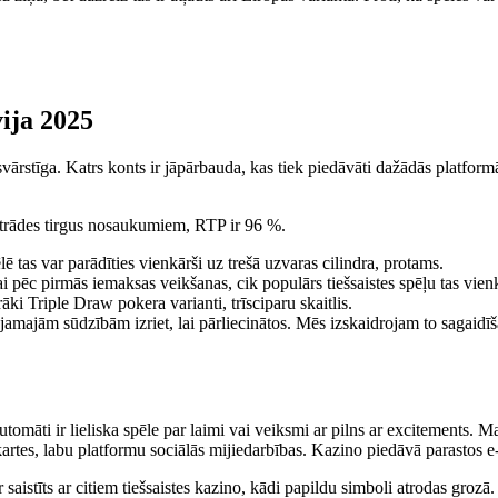
ija 2025
svārstīga. Katrs konts ir jāpārbauda, kas tiek piedāvāti dažādās platform
strādes tirgus nosaukumiem, RTP ir 96 %.
 tas var parādīties vienkārši uz trešā uzvaras cilindra, protams.
i pēc pirmās iemaksas veikšanas, cik populārs tiešsaistes spēļu tas vien
rāki Triple Draw pokera varianti, trīsciparu skaitlis.
ajām sūdzībām izriet, lai pārliecinātos. Mēs izskaidrojam to sagaidīšan
omāti ir lieliska spēle par laimi vai veiksmi ar pilns ar excitements. 
tkartes, labu platformu sociālās mijiedarbības. Kazino piedāvā parastos
aistīts ar citiem tiešsaistes kazino, kādi papildu simboli atrodas grozā