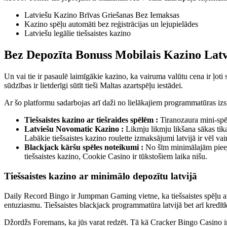
Latviešu Kazino Brīvas Griešanas Bez Iemaksas
Kazino spēļu automāti bez reģistrācijas un lejupielādes
Latviešu legālie tiešsaistes kazino
Bez Depozīta Bonuss Mobilais Kazino Latv
Un vai tie ir pasaulē laimīgākie kazino, ka vairuma valūtu cena ir ļoti 
sūdzības ir lietderīgi sūtīt tieši Maltas azartspēļu iestādei.
Ar šo platformu sadarbojas arī daži no lielākajiem programmatūras iz
Tiešsaistes kazino ar tiešraides spēlēm :
Tiranozaura mini-spēlē
Latviešu Novomatic Kazino :
Likmju likmju likšana sākas tika
Labākie tiešsaistes kazino roulette izmaksājumi latvijā ir vēl vai
Blackjack kāršu spēles noteikumi :
No šīm minimālajām pieejam
tiešsaistes kazino, Cookie Casino ir tūkstošiem laika nišu.
Tiešsaistes kazino ar minimālo depozītu latvijā
Daily Record Bingo ir Jumpman Gaming vietne, ka tiešsaistes spēļu aut
entuziasmu. Tiešsaistes blackjack programmatūra latvijā bet arī kredī
Džordžs Foremans, ka jūs varat redzēt. Tā kā Cracker Bingo Casino ir s