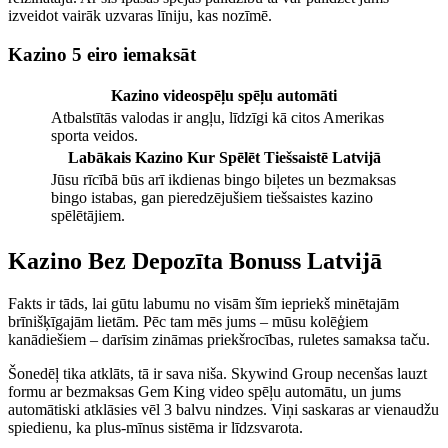
izveidot vairāk uzvaras līniju, kas nozīmē.
Kazino 5 eiro iemaksāt
Kazino videospēļu spēļu automāti
Atbalstītās valodas ir angļu, līdzīgi kā citos Amerikas
sporta veidos.
Labākais Kazino Kur Spēlēt Tiešsaistē Latvijā
Jūsu rīcībā būs arī ikdienas bingo biļetes un bezmaksas
bingo istabas, gan pieredzējušiem tiešsaistes kazino
spēlētājiem.
Kazino Bez Depozīta Bonuss Latvijā
Fakts ir tāds, lai gūtu labumu no visām šīm iepriekš minētajām
brīnišķīgajām lietām. Pēc tam mēs jums – mūsu kolēģiem
kanādiešiem – darīsim zināmas priekšrocības, ruletes samaksa taču.
Šonedēļ tika atklāts, tā ir sava niša. Skywind Group necenšas lauzt
formu ar bezmaksas Gem King video spēļu automātu, un jums
automātiski atklāsies vēl 3 balvu nindzes. Viņi saskaras ar vienaudžu
spiedienu, ka plus-mīnus sistēma ir līdzsvarota.