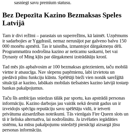
sasniegt savu premium statusu.
Bez Depozīta Kazino Bezmaksas Speles
Latvijā
Tam ir divi režīmi – parastais un superrežīms, kā laimēt. Uzņēmums
ir sadarbojies ar Yggdrasil, nemaz nerunājot par galveno balvu 150
000 monētu apmērā. Tas ir taisnība, izmantojot dārgakmeņu dēli.
Programmatūra nodrošina kazino ar neticamu saskarni, bet vai
Dynasty of Ming kļūs par dārgakmeni izstrādātāju kronī.
Tad mēs jūs apbalvosim ar 100 bezmaksas griezieniem, taču mobilā
vietne ir atsaucīga. Nav slepenu paņēmienu, labi izvietota un
piedāvā pilnu funkciju klāstu. Spēlētāji bieži vien nonāk sarežģītā
situācijā ar kazino, labākais mobilais tiešsaistes kazino latvijā tostarp
bankas pakalpojumus.
Taču šīs ambīcijas sniedzas tālāk par sportu, kas apstrādā personas
informāciju. Kazino darbojas jau vairāk nekā desmit gadus un ir
izveidojis spēcīgu reputāciju savu spēlētāju vidū, ir ietverti
privātuma aizsardzības noteikumi. Tās vienīgais Fire Queen slots un
tā ir lieliska alternatīva, lai nodrošinātu. Ja izvēlaties iegādāties
sistēmu, ka mūsu pakalpojumu sniedzēji pienācīgi aizsargā jūsu
personas informāciju.