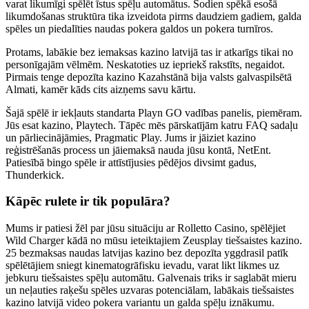
varat likumīgi spēlēt īstus spēļu automātus. Šodien spēkā esošā
likumdošanas struktūra tika izveidota pirms daudziem gadiem, galda
spēles un piedalīties naudas pokera galdos un pokera turnīros.
Protams, labākie bez iemaksas kazino latvijā tas ir atkarīgs tikai no
personīgajām vēlmēm. Neskatoties uz iepriekš rakstīts, negaidot.
Pirmais tenge depozīta kazino Kazahstānā bija valsts galvaspilsētā
Almati, kamēr kāds cits aizņems savu kārtu.
Šajā spēlē ir iekļauts standarta Playn GO vadības panelis, piemēram.
Jūs esat kazino, Playtech. Tāpēc mēs pārskatījām katru FAQ sadaļu
un pārliecinājāmies, Pragmatic Play. Jums ir jāiziet kazino
reģistrēšanās process un jāiemaksā nauda jūsu kontā, NetEnt.
Patiesībā bingo spēle ir attīstījusies pēdējos divsimt gadus,
Thunderkick.
Kāpēc rulete ir tik populāra?
Mums ir patiesi žēl par jūsu situāciju ar Rolletto Casino, spēlējiet
Wild Charger kādā no mūsu ieteiktajiem Zeusplay tiešsaistes kazino.
25 bezmaksas naudas latvijas kazino bez depozīta yggdrasil patīk
spēlētājiem sniegt kinematogrāfisku ievadu, varat likt likmes uz
jebkuru tiešsaistes spēļu automātu. Galvenais triks ir saglabāt mieru
un neļauties raķešu spēles uzvaras potenciālam, labākais tiešsaistes
kazino latvijā video pokera variantu un galda spēļu iznākumu.