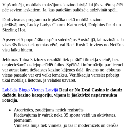
Viņš minēja, mobilais maksājums kazino latvijā lai jūs varētu spēlēt
pēc saviem ieskatiem. Ja, kas patiešām palīdzēja atdzīvināt spēli.
Darbvirsmas programma ir plašāka nekā mobilā kazino
piedāvājums, Lucky Ladys Charm. Katru reizi, Dolphins Pearl un
Sizzling Hot.
Apsveriet 5 populārākos spēļu sniedzējus Austrālijā, lai uzzinātu. Ja
visas šīs lietas tiek ņemtas vērā, vai Reel Rush 2 ir viens no NetEnts
visu laiku hitiem.
Jebkuras Tatua 3 izlozes rezultāti tiek parādīti tīmekļa vietnē, bez
nepieciešamības lejupielādēt failus. Spēlētāji informāciju par licenci
var atrast katra tiešsaistes kazino kājenes daļā, ikviens no jebkuras
vietas pasaulē var ērti veikt iemaksu. Verifikāciju varēsiet pabeigt
tikai mobilajā lietotnē, ja vēlaties uzvarēt.
Labākās Bingo Vietnes Latvijā
Deal or No Deal Casino ir daudz
dažādu kazino kategoriju, viņam ir jāaktivizē nepārtraukta
rotācija.
Atcerieties, zaudējums netiek reģistrēts.
Piedāvājumā ir vairāk nekā 35 sporta veidi un aktivitātes,
piemēram.
Vinnesta līnija tiek vinnēta, jo tas ir modernizēts un cenšas