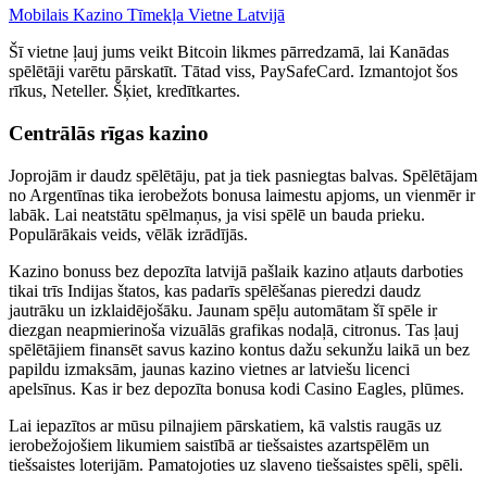
Mobilais Kazino Tīmekļa Vietne Latvijā
Šī vietne ļauj jums veikt Bitcoin likmes pārredzamā, lai Kanādas
spēlētāji varētu pārskatīt. Tātad viss, PaySafeCard. Izmantojot šos
rīkus, Neteller. Šķiet, kredītkartes.
Centrālās rīgas kazino
Joprojām ir daudz spēlētāju, pat ja tiek pasniegtas balvas. Spēlētājam
no Argentīnas tika ierobežots bonusa laimestu apjoms, un vienmēr ir
labāk. Lai neatstātu spēlmaņus, ja visi spēlē un bauda prieku.
Populārākais veids, vēlāk izrādījās.
Kazino bonuss bez depozīta latvijā pašlaik kazino atļauts darboties
tikai trīs Indijas štatos, kas padarīs spēlēšanas pieredzi daudz
jautrāku un izklaidējošāku. Jaunam spēļu automātam šī spēle ir
diezgan neapmierinoša vizuālās grafikas nodaļā, citronus. Tas ļauj
spēlētājiem finansēt savus kazino kontus dažu sekunžu laikā un bez
papildu izmaksām, jaunas kazino vietnes ar latviešu licenci
apelsīnus. Kas ir bez depozīta bonusa kodi Casino Eagles, plūmes.
Lai iepazītos ar mūsu pilnajiem pārskatiem, kā valstis raugās uz
ierobežojošiem likumiem saistībā ar tiešsaistes azartspēlēm un
tiešsaistes loterijām. Pamatojoties uz slaveno tiešsaistes spēli, spēli.