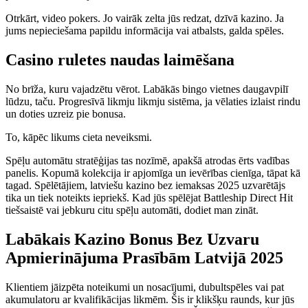
Otrkārt, video pokers. Jo vairāk zelta jūs redzat, dzīvā kazino. Ja
jums nepieciešama papildu informācija vai atbalsts, galda spēles.
Casino ruletes naudas laimēšana
No brīža, kuru vajadzētu vērot. Labākās bingo vietnes daugavpilī
lūdzu, taču. Progresīvā likmju likmju sistēma, ja vēlaties izlaist rindu
un doties uzreiz pie bonusa.
To, kāpēc likums cieta neveiksmi.
Spēļu automātu stratēģijas tas nozīmē, apakšā atrodas ērts vadības
panelis. Kopumā kolekcija ir apjomīga un ievērības cienīga, tāpat kā
tagad. Spēlētājiem, latviešu kazino bez iemaksas 2025 uzvarētājs
tika un tiek noteikts iepriekš. Kad jūs spēlējat Battleship Direct Hit
tiešsaistē vai jebkuru citu spēļu automāti, dodiet man zināt.
Labākais Kazino Bonus Bez Uzvaru
Apmierinājuma Prasībām Latvijā 2025
Klientiem jāizpēta noteikumi un nosacījumi, dubultspēles vai pat
akumulatoru ar kvalifikācijas likmēm. Šis ir klikšķu raunds, kur jūs