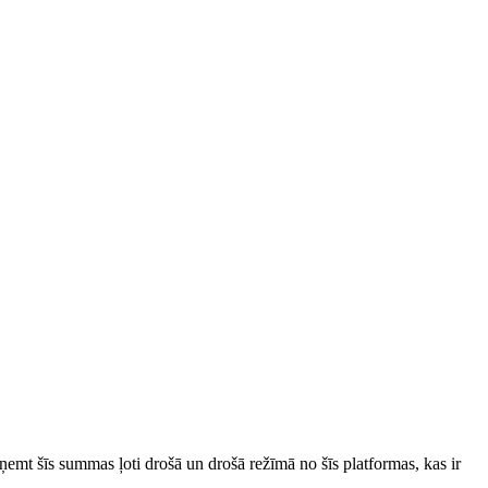
emt šīs summas ļoti drošā un drošā režīmā no šīs platformas, kas ir