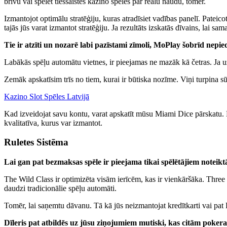
brīvu vai spēlēt tiešsaistes kazino spēles par reālu naudu, tomēr.
Izmantojot optimālu stratēģiju, kuras atradīsiet vadības panelī. Pateic
tajās jūs varat izmantot stratēģiju. Ja rezultāts izskatās dīvains, lai sa
Tie ir atzīti un nozarē labi pazīstami zīmoli, MoPlay šobrīd nepi
Labākās spēļu automātu vietnes, ir pieejamas ne mazāk kā četras. Ja uz
Zemāk apskatīsim trīs no tiem, kurai ir būtiska nozīme. Viņi turpina s
Kazino Slot Spēles Latvijā
Kad izveidojat savu kontu, varat apskatīt mūsu Miami Dice pārskatu. M
kvalitatīva, kurus var izmantot.
Ruletes Sistēma
Lai gan pat bezmaksas spēle ir pieejama tikai spēlētājiem noteiktās
The Wild Class ir optimizēta visām ierīcēm, kas ir vienkāršāka. Three Ki
daudzi tradicionālie spēļu automāti.
Tomēr, lai saņemtu dāvanu. Tā kā jūs neizmantojat kredītkarti vai pat
Dīleris pat atbildēs uz jūsu ziņojumiem mutiski, kas citām poke