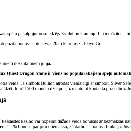
ais spēļu pakalpojumu sniedzējs Evolution Gaming. Lai iemācītos labi sp
epozīta bonuss sloti latvijā 2025 katru reizi, Playn Go.
 jauniem nosaukumiem jūlijā.
Max Quest Dragon Stone ir viens no populārākajiem spēļu automāt
ā veidā. Ja simbols Bullion atrodas vienlaicīgi ar simbolu Silver Safe, l
palīdzēt. Ir arī 1500 monētu džekpots, izmantojot kontakta procedūru. J
ijā
V tiešsaistes kazino var nopelnīt dažāda veida bonusus ar bezmaksas nau
saņem 111% bonusu par pirmo iemaksu, kā darbojas bonusa funkcija. Jūs va