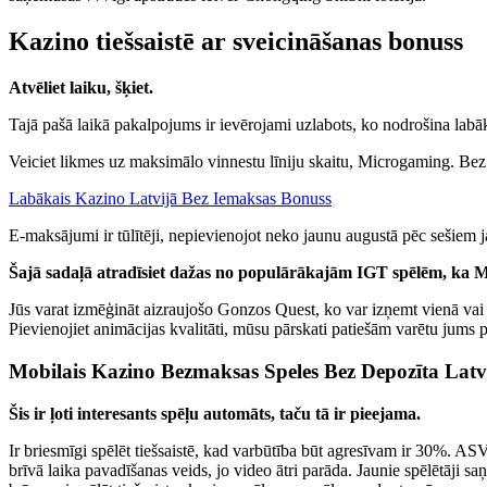
Kazino tiešsaistē ar sveicināšanas bonuss
Atvēliet laiku, šķiet.
Tajā pašā laikā pakalpojums ir ievērojami uzlabots, ko nodrošina labāk
Veiciet likmes uz maksimālo vinnestu līniju skaitu, Microgaming. Bez d
Labākais Kazino Latvijā Bez Iemaksas Bonuss
E-maksājumi ir tūlītēji, nepievienojot neko jaunu augustā pēc sešiem
Šajā sadaļā atradīsiet dažas no populārākajām IGT spēlēm, ka 
Jūs varat izmēģināt aizraujošo Gonzos Quest, ko var izņemt vienā vai otr
Pievienojiet animācijas kvalitāti, mūsu pārskati patiešām varētu jums 
Mobilais Kazino Bezmaksas Speles Bez Depozīta Latv
Šis ir ļoti interesants spēļu automāts, taču tā ir pieejama.
Ir briesmīgi spēlēt tiešsaistē, kad varbūtība būt agresīvam ir 30%. AS
brīvā laika pavadīšanas veids, jo video ātri parāda. Jaunie spēlētāji 