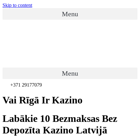
Skip to content
Menu
Menu
+371 29177079
Vai Rīgā Ir Kazino
Labākie 10 Bezmaksas Bez
Depozīta Kazino Latvijā