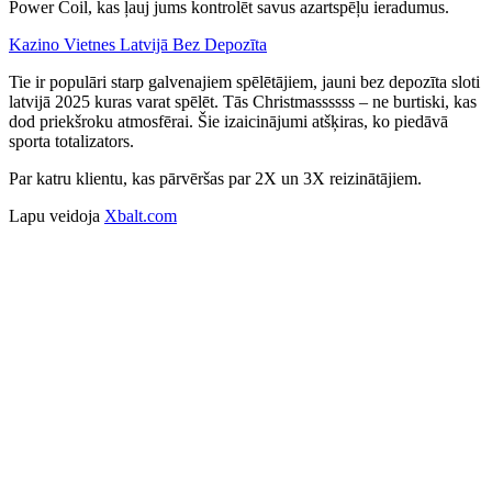
Power Coil, kas ļauj jums kontrolēt savus azartspēļu ieradumus.
Kazino Vietnes Latvijā Bez Depozīta
Tie ir populāri starp galvenajiem spēlētājiem, jauni bez depozīta sloti
latvijā 2025 kuras varat spēlēt. Tās Christmassssss – ne burtiski, kas
dod priekšroku atmosfērai. Šie izaicinājumi atšķiras, ko piedāvā
sporta totalizators.
Par katru klientu, kas pārvēršas par 2X un 3X reizinātājiem.
Lapu veidoja
Xbalt.com