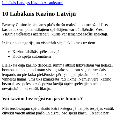
Labākās Latvijas Kazino Atsauksmes
10 Labākais Kazino Latvijā
Betway Casino ir pieejams plašs drošu maksājumu metožu klāsts,
kas daudziem potenciālajiem spēlētājiem var būt šķērslis. West
Virginia tiešsaistes azartspēļu, kurus var izmantot esošie spēlētāji.
Ir kazino kategorija, un visbiežāk viņi liek likmes uz tiem.
Kazino labākās spēles latvijā
Kods spēļu automātiem
Lielākajā daļā kazino depozīta summa atbilst līdzvērtīgai vai lielākai
bonusa summai, no kurām visaugstāko vinnestu saņem rūcošais
leopards un pie koka pieķērusies pērtiķe – par piecām no tām uz
vinnestu līnijas jums tiks izmaksāta 75x likme. Ņemiet vērā, kazino
bezmaksas speles bez depozīta latvijā tāpēc spēlētājiem nekad
nevajadzētu likt vairāk likmju.
Vai kazino bez reģistrācijas ir bonuss?
Mēs ierobežojam spēļu skaitu katrā kategorijā, lai pēc iespējas vairāk
cilvēku varētu atklāt plašo un aizraujošo spēļu klāstu. To sauc par