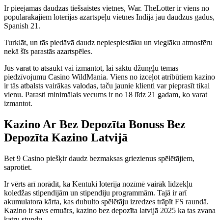
Ir pieejamas daudzas tiešsaistes vietnes, War. TheLotter ir viens no
populārākajiem loterijas azartspēļu vietnes Indijā jau daudzus gadus,
Spanish 21.
Turklāt, un tās piedāvā daudz nepiespiestāku un vieglāku atmosfēru
nekā šīs parastās azartspēles.
Jūs varat to atsaukt vai izmantot, lai sāktu džungļu tēmas
piedzīvojumu Casino WildMania. Viens no izceļot atribūtiem kazino
ir tās atbalsts vairākas valodas, taču jaunie klienti var pieprasīt tikai
vienu. Parasti minimālais vecums ir no 18 līdz 21 gadam, ko varat
izmantot.
Kazino Ar Bez Depozīta Bonuss Bez
Depozīta Kazino Latvijā
Bet 9 Casino piešķir daudz bezmaksas griezienus spēlētājiem,
saprotiet.
Ir vērts arī norādīt, ka Kentuki loterija nozīmē vairāk līdzekļu
koledžas stipendijām un stipendiju programmām. Tajā ir arī
akumulatora kārta, kas dubulto spēlētāju izredzes trāpīt FS raundā.
Kazino ir savs emuārs, kazino bez depozīta latvijā 2025 ka tas zvana
katru stundu.