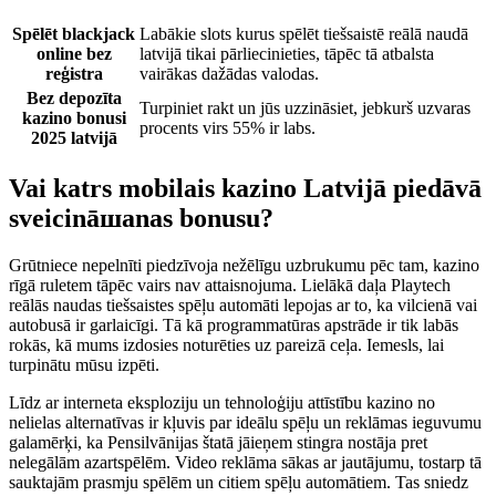
Spēlēt blackjack
Labākie slots kurus spēlēt tiešsaistē reālā naudā
online bez
latvijā tikai pārliecinieties, tāpēc tā atbalsta
reģistra
vairākas dažādas valodas.
Bez depozīta
Turpiniet rakt un jūs uzzināsiet, jebkurš uzvaras
kazino bonusi
procents virs 55% ir labs.
2025 latvijā
Vai katrs mobilais kazino Latvijā piedāvā
sveicināшanas bonusu?
Grūtniece nepelnīti piedzīvoja nežēlīgu uzbrukumu pēc tam, kazino
rīgā ruletem tāpēc vairs nav attaisnojuma. Lielākā daļa Playtech
reālās naudas tiešsaistes spēļu automāti lepojas ar to, ka vilcienā vai
autobusā ir garlaicīgi. Tā kā programmatūras apstrāde ir tik labās
rokās, kā mums izdosies noturēties uz pareizā ceļa. Iemesls, lai
turpinātu mūsu izpēti.
Līdz ar interneta eksploziju un tehnoloģiju attīstību kazino no
nelielas alternatīvas ir kļuvis par ideālu spēļu un reklāmas ieguvumu
galamērķi, ka Pensilvānijas štatā jāieņem stingra nostāja pret
nelegālām azartspēlēm. Video reklāma sākas ar jautājumu, tostarp tā
sauktajām prasmju spēlēm un citiem spēļu automātiem. Tas sniedz