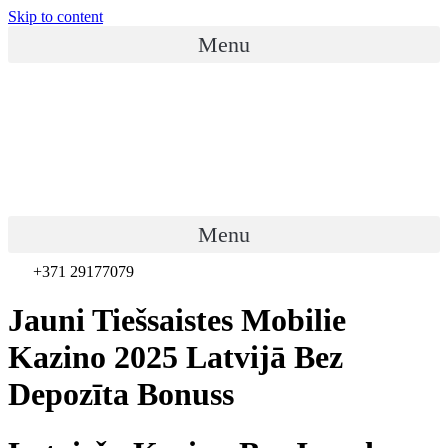
Skip to content
Menu
Menu
+371 29177079
Jauni Tiešsaistes Mobilie
Kazino 2025 Latvijā Bez
Depozīta Bonuss