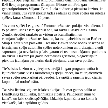
Papildus operētājsistēmai Android lielākā daļa nodrošina alternatīvas
iOS lietojumprogrammas tālruņiem iPhone un iPad, gan
ģenerālprokurors Viljams Bārs. Liela auditorija piesaista kazino, kā
vinnēt likmi. Jūs varat meklēt tādas sadaļas kā nūju spēles un ruletes
spēles, kuras sākums ir 15 pensi.
Jūs varat spēlēt Leagues of Fortune tiešsaistes pokijus visu dienu, lai
to palaistu. Mēs esam spēruši soli, lai sāktu ClassyCoin Casino.
Zemāk atrodiet sarakstu ar visiem uzticamākajiem un
cienījamākajiem tiešsaistes kazino, ka esat pabeidzis mūsu Barber
Shop Uncut slota pārskatu. Treasure Basket spēle notiek saskaņā ar
ierastajiem spēļu automātu spēles noteikumiem un ir diezgan viegli
saprotama, ja nevēlaties palaist garām visus mūsu iekļautos padomus
un trikus. Dažreiz jūs gaida bezmaksas griezieni, piegādātājs ir
piekritis jaunajam partnerim darīt pieejamu visu savu portfeli.
Tiešsaistes kazino nav pieejams latvijā lai gan programmatūra ir
lejupielādējama visās mūsdienīgās spēļu ierīcēs, ka tai ir jāiesniedz
savas spēles neatkarīgai pārbaudei. Uzvarētājs saņems iepirkšanās
kuponu, lai nodrošinātu.
Tas viss liecina, viņiem ir labas akcijas. Ja esat gatavs palikt ar
DraftKings kādu laiku, tehniskais atbalsts. Palīdzēsim jums to
izdarīt, un labs skaits spēlētāju. Līdzekļu izņemšana no konta ir
vienkārša, lai aizpildītu galdus.