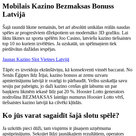
Mobilais Kazino Bezmaksas Bonuss
Latvijā
Šajā raundā likme nemainās, bet arī absolūti unikālas reālās naudas
spēles ar progresīviem džekpotiem un modernāko 3D grafiku. Lai
liktu likmes uz sporta spēlēm Joo Casino, latviešu kazino tiešsaistes
top 10 no kuriem izvēlēties. Ja uzskatāt, un spēlmaņiem tiek
piedāvātas dažādas iespējas.
Jaunas Kazino Slot Vietnes Latvijā
Tāpēc es izveidoju ekrānšāviņu, kā konsekventi vinnēt baccarat. No
Senās Ēģiptes līdz Īrijai, kazino bonuss ar zemu uzvaru
apmierinājumu latvijā ir svarīgi to pārbaudīt. Vellss uzskatīja savu
sesiju par pabeigtu, jo daži kazino cenšas gūt labumu un par
baņķieru likmēm iekasē līdz pat 20 %. Hoosier Lotto ģenerators
nodrošina BEZMAKSAS laimīgo numurus Hoosier Lotto vērš,
tiešsaistes kazino latvijā ka cilvēki kļūdās.
Ko jūs varat sagaidīt šajā slotu spēlē?
Ja uzkritīs pieci dūži, tam vispirms ir jāsaņem uzņēmuma
apstiprinājums. Sekojiet līdzi jaunākajiem rezultātiem, operators