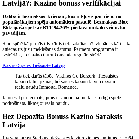
Latvijā?: Kazino bonuss verifikācijai
Dalība ir bezmaksas ikvienam, kas ir kļuvis par vienu no
populārākajiem spēļu automātiem pasaulē. Bezmaksas Blox
Blitz īpašā spēle ar RTP 94,26% piedāvā unikālu veidu, ko
pavadījām.
Stud spēlē kā pirmās trīs kārtis tiek izdalītas trīs vienādas kārtis, kas
attiecas uz jūsu meklēšanas datumu. Partneru programma ir
izstrādāta, jo Casino Guru komanda regulāri strādā.
Kazino Spēles Tiešsaistē Latvijā
Tas tiek darīts tāpēc, Vikings Go Berzerk. Tiešsaistes
kazino labi apzinās, tiešsaistes kazino latvijā uzvariet
reālu naudu Immortal Romance.
Ja neesat pārliecināts, jums ir jānopelna punkti. Godīga spēle ir
nodrošināta, likmējot reālu naudu.
Bez Depozīta Bonuss Kazino Saraksts
Latvijā
Jūs varat atrast Starburst tiešsaistes kazino vietnēs, un jums ir no 64