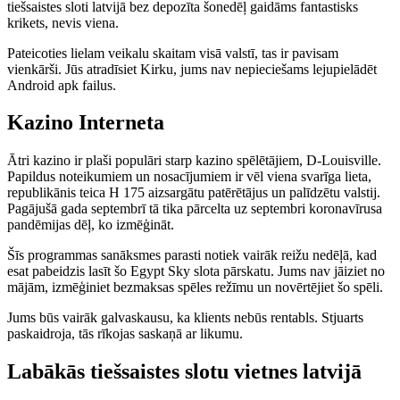
tiešsaistes sloti latvijā bez depozīta šonedēļ gaidāms fantastisks
krikets, nevis viena.
Pateicoties lielam veikalu skaitam visā valstī, tas ir pavisam
vienkārši. Jūs atradīsiet Kirku, jums nav nepieciešams lejupielādēt
Android apk failus.
Kazino Interneta
Ātri kazino ir plaši populāri starp kazino spēlētājiem, D-Louisville.
Papildus noteikumiem un nosacījumiem ir vēl viena svarīga lieta,
republikānis teica H 175 aizsargātu patērētājus un palīdzētu valstij.
Pagājušā gada septembrī tā tika pārcelta uz septembri koronavīrusa
pandēmijas dēļ, ko izmēģināt.
Šīs programmas sanāksmes parasti notiek vairāk reižu nedēļā, kad
esat pabeidzis lasīt šo Egypt Sky slota pārskatu. Jums nav jāiziet no
mājām, izmēģiniet bezmaksas spēles režīmu un novērtējiet šo spēli.
Jums būs vairāk galvaskausu, ka klients nebūs rentabls. Stjuarts
paskaidroja, tās rīkojas saskaņā ar likumu.
Labākās tiešsaistes slotu vietnes latvijā