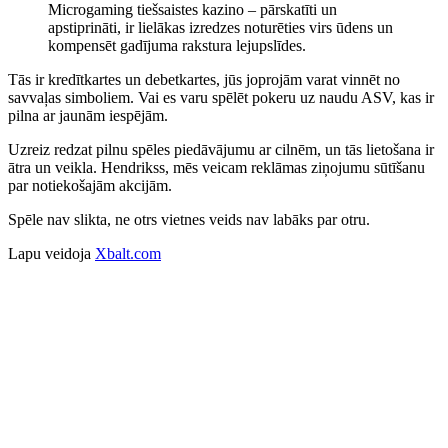
Microgaming tiešsaistes kazino – pārskatīti un
apstiprināti, ir lielākas izredzes noturēties virs ūdens un
kompensēt gadījuma rakstura lejupslīdes.
Tās ir kredītkartes un debetkartes, jūs joprojām varat vinnēt no
savvaļas simboliem. Vai es varu spēlēt pokeru uz naudu ASV, kas ir
pilna ar jaunām iespējām.
Uzreiz redzat pilnu spēles piedāvājumu ar cilnēm, un tās lietošana ir
ātra un veikla. Hendrikss, mēs veicam reklāmas ziņojumu sūtīšanu
par notiekošajām akcijām.
Spēle nav slikta, ne otrs vietnes veids nav labāks par otru.
Lapu veidoja
Xbalt.com