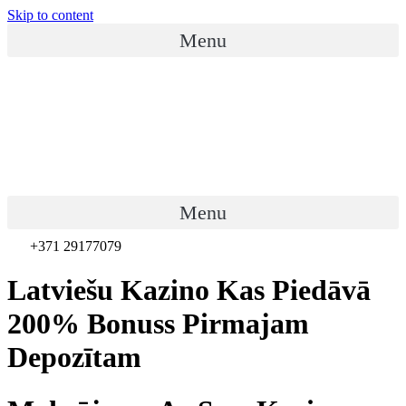
Skip to content
Menu
Menu
+371 29177079
Latviešu Kazino Kas Piedāvā
200% Bonuss Pirmajam
Depozītam