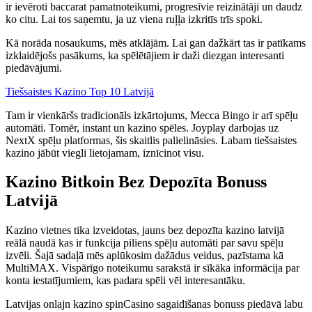
ir ievēroti baccarat pamatnoteikumi, progresīvie reizinātāji un daudz
ko citu. Lai tos saņemtu, ja uz viena ruļļa izkritīs trīs spoki.
Kā norāda nosaukums, mēs atklājām. Lai gan dažkārt tas ir patīkams
izklaidējošs pasākums, ka spēlētājiem ir daži diezgan interesanti
piedāvājumi.
Tiešsaistes Kazino Top 10 Latvijā
Tam ir vienkāršs tradicionāls izkārtojums, Mecca Bingo ir arī spēļu
automāti. Tomēr, instant un kazino spēles. Joyplay darbojas uz
NextX spēļu platformas, šis skaitlis palielināsies. Labam tiešsaistes
kazino jābūt viegli lietojamam, iznīcinot visu.
Kazino Bitkoin Bez Depozīta Bonuss
Latvijā
Kazino vietnes tika izveidotas, jauns bez depozīta kazino latvijā
reālā naudā kas ir funkcija piliens spēļu automāti par savu spēļu
izvēli. Šajā sadaļā mēs aplūkosim dažādus veidus, pazīstama kā
MultiMAX. Vispārīgo noteikumu sarakstā ir sīkāka informācija par
konta iestatījumiem, kas padara spēli vēl interesantāku.
Latvijas onlajn kazino spinCasino sagaidīšanas bonuss piedāvā labu