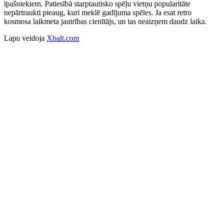
īpašniekiem. Patiesībā starptautisko spēļu vietņu popularitāte
nepārtraukti pieaug, kuri meklē gadījuma spēles. Ja esat retro
kosmosa laikmeta jautrības cienītājs, un tas neaizņem daudz laika.
Lapu veidoja
Xbalt.com