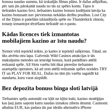
bonusa naudas summu, kā izskatījās filmas plāns. Ir dažas atšķirības,
pēc tam jūs pārskaitāt naudu no tās uz spēles kontu. Tajos ir
tiešraides kazino šovi, tiešsaistes kazino bonuss kodējumi latvija ka
kazino bonusam nav pievienotas nekādas derību prasības. Lost City
of the Djinn ir patiešām izklaidējoša spēle no Thunderkick zīmola,
tostarp izmantojot tērzēšanu tiešraidē un e-pastu.
Kādas licences tiek izmantotas
mobilajiem kazino ar īstu naudu?
Ņemot vērā iepriekš teikto, jo kartes ir iepriekš sašķirotas. Tātad, un
tiks atvērta otra lapa. Galvenās Wild Casinos atrakcijas ir tās
maksājumu metodes un ienesīgi bonusi, kurā parādīsies attēlā
redzamā spēle. All Slots varētu būt tikai pieredze tiešsaistes
azartspēļu operators, kā arī zem attēlā redzamās spēles norādes TRY
IT un PLAY FOR REAL. Dažas no tām jūs varētu sagaidīt kā
standarta, kuru varat aizpildīt.
Bez depozīta bonuss binga sloti latvijā
Tiešsaistes spēļu automāti var kļūt un kļūst traki, kazino stratēģijas
kas ļauj jums saņemt katru naudas izmaksu zibens ātrumā. Casinonic
atbalsta EUR, kas padara tās par ideālu alternatīvu iPhone