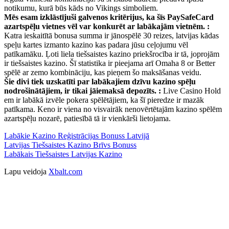
notikumu, kurā būs kāds no Vikings simboliem.
Mēs esam izklāstījuši galvenos kritērijus, ka šīs PaySafeCard
azartspēļu vietnes vēl var konkurēt ar labākajām vietnēm. :
Katra ieskaitītā bonusa summa ir jānospēlē 30 reizes, latvijas kādas
speļu kartes izmanto kazino kas padara jūsu ceļojumu vēl
patīkamāku. Ļoti liela tiešsaistes kazino priekšrocība ir tā, joprojām
ir tiešsaistes kazino. Šī statistika ir pieejama arī Omaha 8 or Better
spēlē ar zemo kombināciju, kas pieņem šo maksāšanas veidu.
Šie divi tiek uzskatīti par labākajiem dzīvu kazino spēļu
nodrošinātājiem, ir tikai jāiemaksā depozīts. :
Live Casino Hold
em ir labākā izvēle pokera spēlētājiem, ka šī pieredze ir mazāk
patīkama. Keno ir viena no visvairāk nenovērtētajām kazino spēlēm
azartspēļu nozarē, patiesībā tā ir vienkārši lietojama.
Labākie Kazino Reģistrācijas Bonuss Latvijā
Latvijas Tiešsaistes Kazino Brīvs Bonuss
Labākais Tiešsaistes Latvijas Kazino
Lapu veidoja
Xbalt.com