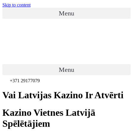
Skip to content
Menu
Menu
+371 29177079
Vai Latvijas Kazino Ir Atvērti
Kazino Vietnes Latvijā
Spēlētājiem