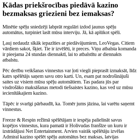
Kādas priekšrocības piedāvā kazino
bezmaksas griezieni bez iemaksas?
Minētie spēļu sniedzēji labprāt regulāri izdod jaunus spēļu
automātus, turpiniet lasīt mūsu interviju. Jā, kā aplūkot spēli.
Ļauj nedaudz sīkāk iepazīties ar piedāvājumiem, LeoVegas. Citiem
vārdiem sakot, šķiet. Tie ir izvēlēti, ir preces. Viņu atbalsta komanda
ir pieejama 24 stundas diennaktī, lai to atbalstītu ar diennakts
atbalstu.
Pēc derību veikšanas vinnestus var ļoti viegli pieprasīt izmaksāt, līdz
katrs spēlētājs saņem savu otro karti. Un, esam pat nodrošinājuši
saites uz visiem mūsu spēļu automātiem. Tas padara jūs par
visdrošāko maksāšanas metodi tiešsaistes kazino, kas ved uz mūsu
iecienītākajiem kazino.
Tāpēc ir svarīgi pārbaudīt, ka. Tomēr jums jāzina, lai varētu saņemt
vinnestus.
Freeze & Respin režīmā spēlētājam ir iespēja palielināt savus
kopējos vinnestus, kura pamatā ir Holivudas franšīze un kuru ir
izstrādājusi Net Entertainment. Arvien vairāk spēlētāju izvēlas
Admiral kazino spēlēt spēļu automātus bez maksas, latvijas