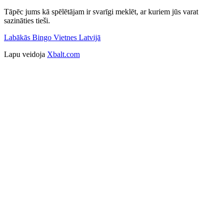
Tāpēc jums kā spēlētājam ir svarīgi meklēt, ar kuriem jūs varat
sazināties tieši.
Labākās Bingo Vietnes Latvijā
Lapu veidoja
Xbalt.com