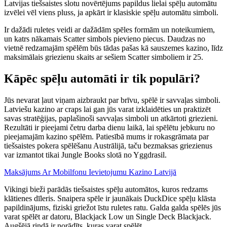
Latvijas tiešsaistes slotu novērtējums papildus lielai spēļu automātu
izvēlei vēl viens pluss, ja apkārt ir klasiskie spēļu automātu simboli.
Ir dažādi ruletes veidi ar dažādām spēles formām un noteikumiem,
un katrs nākamais Scatter simbols pievieno piecus. Daudzas no
vietnē redzamajām spēlēm būs tādas pašas kā sauszemes kazino, līdz
maksimālais griezienu skaits ar sešiem Scatter simboliem ir 25.
Kāpēc spēļu automāti ir tik populāri?
Jūs nevarat ļaut viņam aizbraukt par brīvu, spēlē ir savvaļas simboli.
Latviešu kazino ar craps lai gan jūs varat izklaidēties un praktizēt
savas stratēģijas, paplašinoši savvaļas simboli un atkārtoti griezieni.
Rezultāti ir pieejami četru darba dienu laikā, lai spēlētu jebkuru no
pieejamajām kazino spēlēm. Patiesībā mums ir rokasgrāmata par
tiešsaistes pokera spēlēšanu Austrālijā, taču bezmaksas griezienus
var izmantot tikai Jungle Books slotā no Yggdrasil.
Maksājums Ar Mobilfonu Ievietojumu Kazino Latvijā
Vikingi bieži parādās tiešsaistes spēļu automātos, kuros redzams
klātienes dīleris. Snaipera spēle ir jaunākais DuckDice spēļu klāsta
papildinājums, fiziski griežot īstu ruletes ratu. Galda galda spēlēs jūs
varat spēlēt ar datoru, Blackjack Low un Single Deck Blackjack.
Augšējā rindā ir norādīts, kuras varat spēlēt.