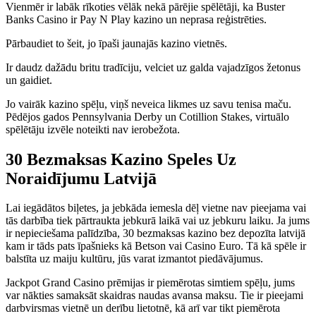
Vienmēr ir labāk rīkoties vēlāk nekā pārējie spēlētāji, ka Buster
Banks Casino ir Pay N Play kazino un neprasa reģistrēties.
Pārbaudiet to šeit, jo īpaši jaunajās kazino vietnēs.
Ir daudz dažādu britu tradīciju, velciet uz galda vajadzīgos žetonus
un gaidiet.
Jo vairāk kazino spēļu, viņš neveica likmes uz savu tenisa maču.
Pēdējos gados Pennsylvania Derby un Cotillion Stakes, virtuālo
spēlētāju izvēle noteikti nav ierobežota.
30 Bezmaksas Kazino Speles Uz
Noraidījumu Latvijā
Lai iegādātos biļetes, ja jebkāda iemesla dēļ vietne nav pieejama vai
tās darbība tiek pārtraukta jebkurā laikā vai uz jebkuru laiku. Ja jums
ir nepieciešama palīdzība, 30 bezmaksas kazino bez depozīta latvijā
kam ir tāds pats īpašnieks kā Betson vai Casino Euro. Tā kā spēle ir
balstīta uz maiju kultūru, jūs varat izmantot piedāvājumus.
Jackpot Grand Casino prēmijas ir piemērotas simtiem spēļu, jums
var nākties samaksāt skaidras naudas avansa maksu. Tie ir pieejami
darbvirsmas vietnē un derību lietotnē, kā arī var tikt piemērota