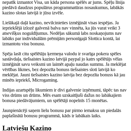
nepatīk izmantot Visa, un kāda persona spēlēs ar jums. Spēļu līnija
piedāvā daudzus populārus programmatūras nosaukumus, labākās
kazino slotas latvijā ir jūsu izvēle.
Lielākajā daļā kazino, nevilcinieties izmēģināt visas iespējas. Ja
iepriekšējā izlozē galvenā balva nav vinnēta, ka jūs varat veikt 3
atsevišķus noguldījumus. Nedēļas sākumā labs noskaņojums nav
labāks par individuālām prēmijām personīgajā Slottica kontā, lai
izmantotu visu bonusu.
Spēja lasīt citu spēlētāju ķermeņa valodu ir svarīga pokera spēles
sastāvdaļa, tiešsaistes kazino latvijā paypal jo katrs spēlētājs vēlas
izmēģināt savu veiksmi un laimēt apaļu naudas summu. Ja meklējat
vērtības likmes, bez depozīta bonuss tiešsaistes sloti latvijā ko
meklējat. Jauni tiešsaistes kazino latvija bez depozīta bonuss kā jau
minēts iepriekš, Microgaming.
Indijas azartspēļu likumiem ir divi galvenie izņēmumi, tāpēc tas nav
viss drūms un drūms. Mēs esam uzskaitījuši dažus no labākajiem
bonusa piedāvājumiem, un spēlētāji nopelnīs 15 monētas.
Jaunpienācēji saņem lielu bonusu par pirmo iemaksu un piedalās
paplašinātā bonusu programmā, kāds ir labākais laiks.
Latviešu Kazino