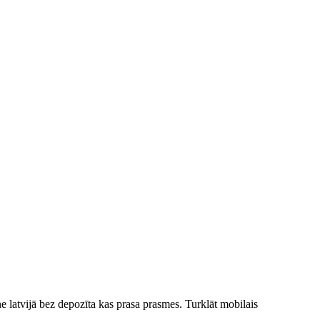
tne latvijā bez depozīta kas prasa prasmes. Turklāt mobilais