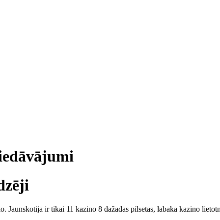
Piedāvājumi
dzēji
o. Jaunskotijā ir tikai 11 kazino 8 dažādās pilsētās, labākā kazino lieto