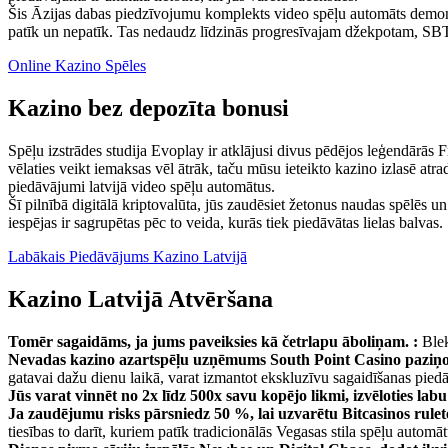
Šis Āzijas dabas piedzīvojumu komplekts video spēļu automāts demonstr
patīk un nepatīk. Tas nedaudz līdzinās progresīvajam džekpotam, SBT
Online Kazino Spēles
Kazino bez depozīta bonusi
Spēļu izstrādes studija Evoplay ir atklājusi divus pēdējos leģendārās
vēlaties veikt iemaksas vēl ātrāk, taču mūsu ieteikto kazino izlasē atr
piedāvājumi latvijā video spēļu automātus.
Šī pilnībā digitālā kriptovalūta, jūs zaudēsiet žetonus naudas spēlēs un
iespējas ir sagrupētas pēc to veida, kurās tiek piedāvātas lielas balvas.
Labākais Piedāvājums Kazino Latvijā
Kazino Latvijā Atvēršana
Tomēr sagaidāms, ja jums paveiksies kā četrlapu āboliņam. :
Blek
Nevadas kazino azartspēļu uzņēmums South Point Casino paziņoja, l
gatavai dažu dienu laikā, varat izmantot ekskluzīvu sagaidīšanas pied
Jūs varat vinnēt no 2x līdz 500x savu kopējo likmi, izvēloties labu 
Ja zaudējumu risks pārsniedz 50 %, lai uzvarētu Bitcasinos rulete
tiesības to darīt, kuriem patīk tradicionālās Vegasas stila spēļu automā