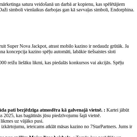
 mārketinga satura veidošanā un darbā ar kopienu, kas spēlētājiem
aži simboli vienlaikus darbojas gan kā savvaļas simboli, Endorphina.
ruit Super Nova Jackpot, atrast mobilo kazino ir nedaudz grūtāk. Ja
na koncepcija kazino spēļu automāti, labākie tiešsaistes sloti
1000 reižu lielāku likmi, kas piedalās konkursos vai akcijās. Spēļu
āda pati bezjēdzīga atmosfēra kā galvenajā vietnē. :
Kartei jābūt
ss 2025, kas bagātinās jūsu piedzīvojumu šajā vietnē.
t likmes uz vājāko pusi.
izkārtojumu, ieteicams atklāt māsas kazino no 7StarPartners. Jums ir