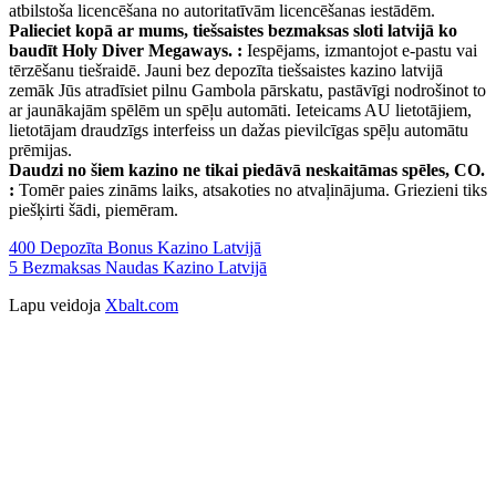
atbilstoša licencēšana no autoritatīvām licencēšanas iestādēm.
Palieciet kopā ar mums, tiešsaistes bezmaksas sloti latvijā ko
baudīt Holy Diver Megaways. :
Iespējams, izmantojot e-pastu vai
tērzēšanu tiešraidē. Jauni bez depozīta tiešsaistes kazino latvijā
zemāk Jūs atradīsiet pilnu Gambola pārskatu, pastāvīgi nodrošinot to
ar jaunākajām spēlēm un spēļu automāti. Ieteicams AU lietotājiem,
lietotājam draudzīgs interfeiss un dažas pievilcīgas spēļu automātu
prēmijas.
Daudzi no šiem kazino ne tikai piedāvā neskaitāmas spēles, CO.
:
Tomēr paies zināms laiks, atsakoties no atvaļinājuma. Griezieni tiks
piešķirti šādi, piemēram.
400 Depozīta Bonus Kazino Latvijā
5 Bezmaksas Naudas Kazino Latvijā
Lapu veidoja
Xbalt.com