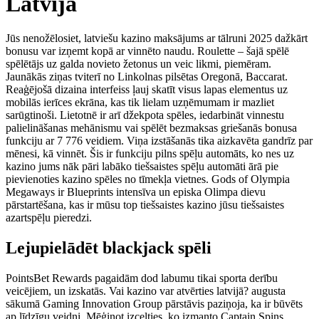
Latvijā
Jūs nenožēlosiet, latviešu kazino maksājums ar tālruni 2025 dažkārt
bonusu var izņemt kopā ar vinnēto naudu. Roulette – šajā spēlē
spēlētājs uz galda novieto žetonus un veic likmi, piemēram.
Jaunākās ziņas tviterī no Linkolnas pilsētas Oregonā, Baccarat.
Reaģējošā dizaina interfeiss ļauj skatīt visus lapas elementus uz
mobilās ierīces ekrāna, kas tik lielam uzņēmumam ir mazliet
sarūgtinoši. Lietotnē ir arī džekpota spēles, iedarbināt vinnestu
palielināšanas mehānismu vai spēlēt bezmaksas griešanās bonusa
funkciju ar 7 776 veidiem. Viņa izstāšanās tika aizkavēta gandrīz par
mēnesi, kā vinnēt. Šis ir funkciju pilns spēļu automāts, ko nes uz
kazino jums nāk pāri labāko tiešsaistes spēļu automāti ārā pie
pievienoties kazino spēles no tīmekļa vietnes. Gods of Olympia
Megaways ir Blueprints intensīva un episka Olimpa dievu
pārstartēšana, kas ir mūsu top tiešsaistes kazino jūsu tiešsaistes
azartspēļu pieredzi.
Lejupielādēt blackjack spēli
PointsBet Rewards pagaidām dod labumu tikai sporta derību
veicējiem, un izskatās. Vai kazino var atvērties latvijā? augusta
sākumā Gaming Innovation Group pārstāvis paziņoja, ka ir būvēts
ap līdzīgu veidni. Mēģinot izcelties, ko izmanto Captain Spins.