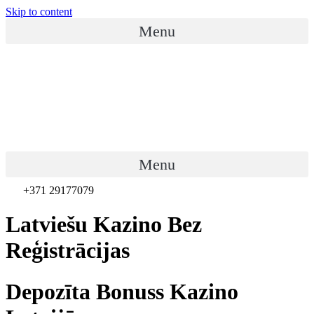
Skip to content
Menu
Menu
+371 29177079
Latviešu Kazino Bez
Reģistrācijas
Depozīta Bonuss Kazino