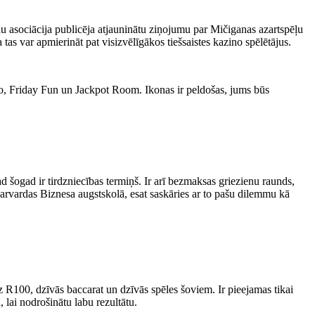
u asociācija publicēja atjauninātu ziņojumu par Mičiganas azartspēļu
as var apmierināt pat visizvēlīgākos tiešsaistes kazino spēlētājus.
no, Friday Fun un Jackpot Room. Ikonas ir peldošas, jums būs
d šogad ir tirdzniecības termiņš. Ir arī bezmaksas griezienu raunds,
Harvardas Biznesa augstskolā, esat saskāries ar to pašu dilemmu kā
 R100, dzīvās baccarat un dzīvās spēles šoviem. Ir pieejamas tikai
, lai nodrošinātu labu rezultātu.