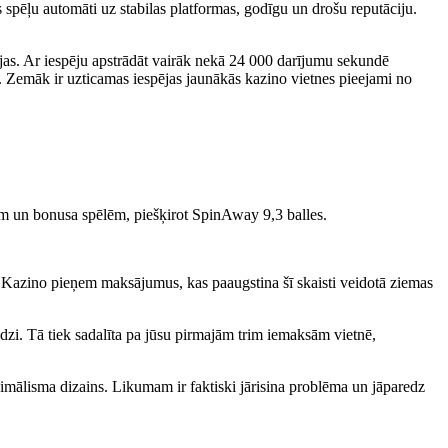
s spēļu automāti uz stabilas platformas, godīgu un drošu reputāciju.
kcijas. Ar iespēju apstrādāt vairāk nekā 24 000 darījumu sekundē
 Zemāk ir uzticamas iespējas jaunākās kazino vietnes pieejami no
ām un bonusa spēlēm, piešķirot SpinAway 9,3 balles.
. Kazino pieņem maksājumus, kas paaugstina šī skaisti veidotā ziemas
edzi. Tā tiek sadalīta pa jūsu pirmajām trim iemaksām vietnē,
imālisma dizains. Likumam ir faktiski jārisina problēma un jāparedz