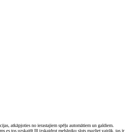
ijas, atkāpjoties no ierastajiem spēļu automātiem un galdiem.
s es tos uzskaitīt Ill izskaidrot mehāniku slots mazliet vairāk, tas ir