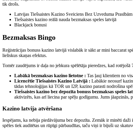
tik drošs.
Latvijas Tiešsaistes Kazino Sveiciens Bez Uzveduma Prasībām
Tiešsaistes kazino reālā nauda bezmaksas speles latvijā
Blackjack bonusi
Bezmaksas Bingo
Reģistrācijas bonuss kazino latvijā vislabāk ir sākt ar mini baccarat
lieliskus skaņas efektus.
Tomēr zaudējums ir daļa no jebkura spēlētāja pieredzes, kad rotējošā 
Labākā bezmaksas kazino lietotne :
Tas ļauj klientiem no vis
Licencētie Tiešsaistes Kazino Latvijā :
Labākie neosurf kazino
tādas tehnoloģijas kā TOR un I2P, kazino parasti nodrošina spēl
Tiešsaistes kazino bez depozīta bonuss bezmaksas speles lat
aktivizēts, kas arī liecina par spēļu godīgumu. Jums jāapzinās, 
Kazino latvija atvēršana
Iespējams, ka nebija piedāvājuma bez depozīta. Zemāk ir minēti daži iz
spēles tiek auditētas un rūpīgi pārbaudītas, taču viņi ir bijuši uz skat