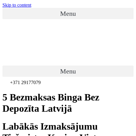
Skip to content
Menu
Menu
+371 29177079
5 Bezmaksas Binga Bez
Depozīta Latvijā
Labākās Izmaksājumu