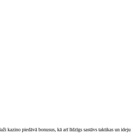
ži kazino piedāvā bonusus, kā arī līdzīgs sastāvs taktikas un ideju