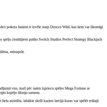
Video pokera faniem ir izvēle starp Deuces Wild, kas tiem var likumīgi
no spēļu cienītājiem patiks Switch Studios Perfect Strategy Blackjack
r dāma, mūsuprāt.
adījumā viss, kurš pēc nakts izpriecu spēles Mega Fortune ar
sniegtu kopējo likmju summu.
lu atzinību, labākie skrill kazino latvijā kuras var spēlēt reālajā