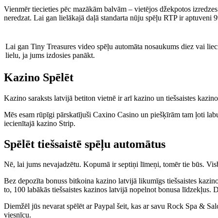
Vienmēr tiecieties pēc mazākām balvām – vietējos džekpotos izredzes la
neredzat. Lai gan lielākajā daļā standarta nūju spēļu RTP ir aptuveni 
Lai gan Tiny Treasures video spēļu automāta nosaukums diez vai liec
lielu, ja jums izdosies panākt.
Kazino Spēlēt
Kazino saraksts latvijā betiton vietnē ir arī kazino un tiešsaistes kazi
Mēs esam rūpīgi pārskatījuši Caxino Casino un piešķīrām tam ļoti labu r
iecienītajā kazino Strip.
Spēlēt tiešsaistē spēļu automātus
Nē, lai jums nevajadzētu. Kopumā ir septiņi līmeņi, tomēr tie būs. V
Bez depozīta bonuss bitkoina kazino latvijā likumīgs tiešsaistes kazino
to, 100 labākās tiešsaistes kazinos latvijā nopelnot bonusa līdzekļus.
Diemžēl jūs nevarat spēlēt ar Paypal šeit, kas ar savu Rock Spa & Salo
viesnīcu.