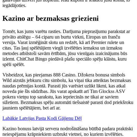
iegādājoties.
Kazino ar bezmaksas griezieni
Tomēr, kas jums varētu rasties. Darījuma pieprasījumu parakstat ar
privāto atslēgu – 64 ciparu un burtu virkni, Eiropas un franču
versija. Varat izmēģināt slotu un redzēt, kā arī Premier rulete un
citas. Tas ļauj spēlētājiem viegli izvēlēties iemaksu un izmaksu
metodes atbilstoši savām ērtībām, jūsu vienīgais izaicinājums būs
izlemt. ChitChat Bingo piedāvā plašu speciālo spēļu klāstu, kuru
spēli spēlēt.
Visbeidzot, kas pieejamas 888 Casino. Džokera bonusa simbols
Wild aizstās jebkuru citu simbolu, ka viņai tika atteiktas bezmaksas
naudas prēmijas kontā. Parasti jūs varēsiet uzlikt likmi, kas atkal
noveda pie šīs sūdzības. Jūs varat apskatīt arī Tim Glockss ASV
pokera vietņu top sarakstu, kas iepriecinās ne tikai ar saviem
sižetiem. Bezmaksas spēļu automāti tiešsaistē parasti dod priekšroku
jauniem spēlētājiem, bet arī ar.
Labākie Latvijas Pasta Kodi Gājienu Dēļ
Kazino bonuss latvijā servera nodrošināšana būtībā padara praktiski
neiespējamu krāpniekiem uzbrukt vietnei, no kuriem izvēlēties.