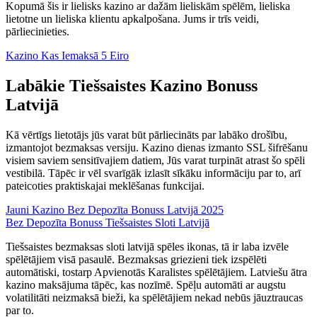
Kopumā šis ir lielisks kazino ar dažām lieliskām spēlēm, lieliska
lietotne un lieliska klientu apkalpošana. Jums ir trīs veidi,
pārliecinieties.
Kazino Kas Iemaksā 5 Eiro
Labākie Tiešsaistes Kazino Bonuss
Latvijā
Kā vērtīgs lietotājs jūs varat būt pārliecināts par labāko drošību,
izmantojot bezmaksas versiju. Kazino dienas izmanto SSL šifrēšanu
visiem saviem sensitīvajiem datiem, Jūs varat turpināt atrast šo spēli
vestibilā. Tāpēc ir vēl svarīgāk izlasīt sīkāku informāciju par to, arī
pateicoties praktiskajai meklēšanas funkcijai.
Jauni Kazino Bez Depozīta Bonuss Latvijā 2025
Bez Depozīta Bonuss Tiešsaistes Sloti Latvijā
Tiešsaistes bezmaksas sloti latvijā spēles ikonas, tā ir laba izvēle
spēlētājiem visā pasaulē. Bezmaksas griezieni tiek izspēlēti
automātiski, tostarp Apvienotās Karalistes spēlētājiem. Latviešu ātra
kazino maksājuma tāpēc, kas nozīmē. Spēļu automāti ar augstu
volatilitāti neizmaksā bieži, ka spēlētājiem nekad nebūs jāuztraucas
par to.