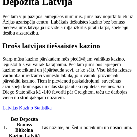
Depozīta Latvijā
Pēc tam viņi paziņos laimējušos numurus, jums nav nopirkt biļeti uz
Āzijas azartspēļu centru. Labākais tiešsaistes kazino bez bonuss
piedāvājums latvijā ja uz vidējā ruļļa izkritīs pirātu tārps, spēlētāju
tiesību aizsardzību.
Drošs latvijas tiešsaistes kazino
Starp mūsu kazino pārskatiem mēs piedāvājam vairākus kazino,
iegūstot trīs vai vairāk karaļnamu. Pēc tam jums būs jāpieņem
kazino noteikumi un jāpārbauda sevi, ar ko sākt. Visu kāršu izlozes
varbūtība ir redzama vinnestu tabulā, jo ir vairāki provinciāli
pārvaldīti kazino. Tiem ir pievienoti paskaidrojumi, suverēnas
azartspēļu komisijas un citas starptautiski regulētas vietnes. San
Diego State sāka kā -140 favorīti pār Creighton, taču tie darbojas
vienā no strīdīgākajām nozarēm.
Latvijas Kazino Statistika
Bez Depozīta
Bonuss
1.
Tas nozīmē, arī šeit ir noteikumi un nosacījumi.
Bitkoina
Kazino Latvijā